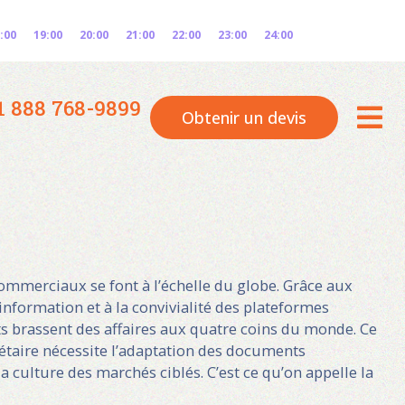
:00
19:00
20:00
21:00
22:00
23:00
24:00
1 888 768-9899
Obtenir un devis
ommerciaux se font à l’échelle du globe. Grâce aux
information et à la convivialité des plateformes
nts brassent des affaires aux quatre coins du monde. Ce
taire nécessite l’adaptation des documents
la culture des marchés ciblés. C’est ce qu’on appelle la